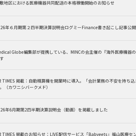
敷地区における医療機器共同配送の本格稼働開始のお知らせ
026年６月期第２四半期決算説明会ログミーFinance書き起こし記事公
edical Globe編集部が提携している、MINCの会主催の『海外医療機器
す
R TIMES 掲載：自動精算機を開業時に導入。「会計業務の不安を持
。（カワニシバークメド）
026年6月期第2四半期決算説明会（動画）を掲載しました
R TIMES 掲載のお知らせ：LIVE配信サービス「Babyeets」福山医