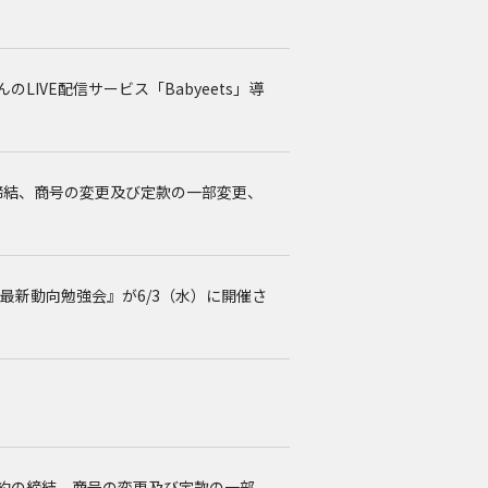
LIVE配信サービス「Babyeets」導
締結、商号の変更及び定款の一部変更、
器の最新動向勉強会』が6/3（水）に開催さ
約の締結、商号の変更及び定款の一部