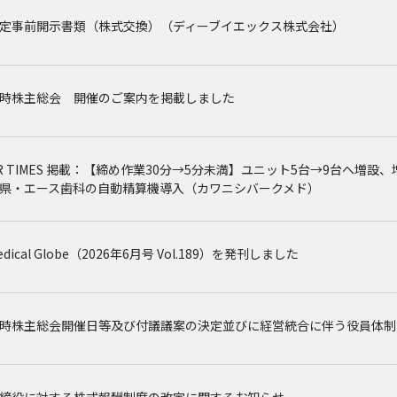
定事前開示書類（株式交換）（ディーブイエックス株式会社）
時株主総会 開催のご案内を掲載しました
R TIMES 掲載：【締め作業30分→5分未満】ユニット5台→9台へ増
県・エース歯科の自動精算機導入（カワニシバークメド）
edical Globe（2026年6月号 Vol.189）を発刊しました
時株主総会開催日等及び付議議案の決定並びに経営統合に伴う役員体制